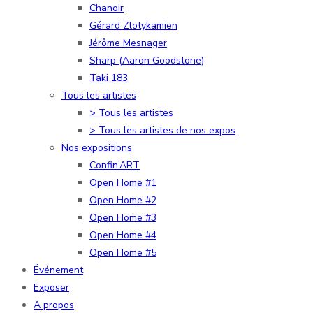
Chanoir
Gérard Zlotykamien
Jérôme Mesnager
Sharp (Aaron Goodstone)
Taki 183
Tous les artistes
> Tous les artistes
> Tous les artistes de nos expos
Nos expositions
Confin’ART
Open Home #1
Open Home #2
Open Home #3
Open Home #4
Open Home #5
Événement
Exposer
A propos