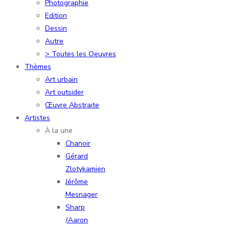
Photographie
Edition
Dessin
Autre
> Toutes les Oeuvres
Thèmes
Art urbain
Art outsider
Œuvre Abstraite
Artistes
À la une
Chanoir
Gérard
Zlotykamien
Jérôme
Mesnager
Sharp
(Aaron