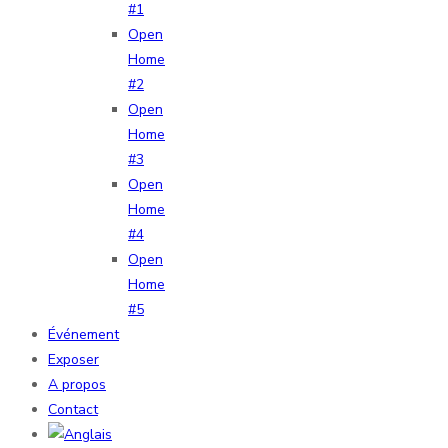
#1
Open
Home
#2
Open
Home
#3
Open
Home
#4
Open
Home
#5
Événement
Exposer
A propos
Contact