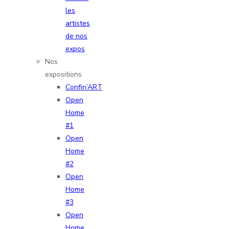
les
artistes
de nos
expos
Nos
expositions
Confin’ART
Open
Home
#1
Open
Home
#2
Open
Home
#3
Open
Home