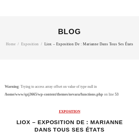
Autre
ŒUVRES
> Toutes les Oeuvres
Peinture
THÈMES
BLOG
Sculpture
Art urbain
Photographie
Home
/
Exposition
/
Liox – Exposition De : Marianne Dans Tous Ses États
Art outsider
Edition
Œuvre Abstraite
Dessin
ARTISTES
Autre
Warning
: Trying to access array offset on value of type null in
À la une
> Toutes les Oeuvres
/home/www/qzj3665/wp-content/themes/nevara/functions.php
on line
53
Chanoir
THÈMES
EXPOSITION
Gérard Zlotykamien
Art urbain
LIOX – EXPOSITION DE : MARIANNE
Jérôme Mesnager
DANS TOUS SES ÉTATS
Art outsider