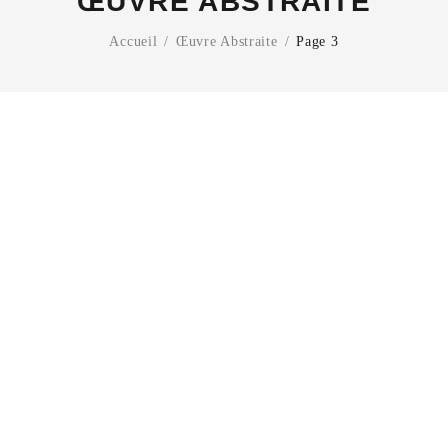
ŒUVRE ABSTRAITE
Accueil
/
Œuvre Abstraite
/
Page 3
0
LIRE LA SUITE
AJOUTER AU PANIER